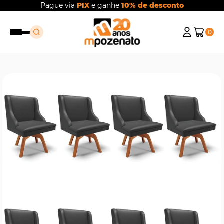
Pague via
PIX
e ganhe
10% de desconto
0