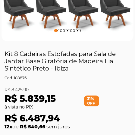
Kit 8 Cadeiras Estofadas para Sala de
Jantar Base Giratória de Madeira Lia
Sintético Preto - Ibiza
108876
R$ 8.425,90
R$ 5.839,15
31%
OFF
R$ 6.487,94
12x
de
R$ 540,66
sem juros