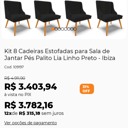
Kit 8 Cadeiras Estofadas para Sala de
Jantar Pés Palito Lia Linho Preto - Ibiza
109197
R$ 4.911,90
R$ 3.403,94
31%
OFF
R$ 3.782,16
12x
de
R$ 315,18
sem juros
Ver opções de pagamento