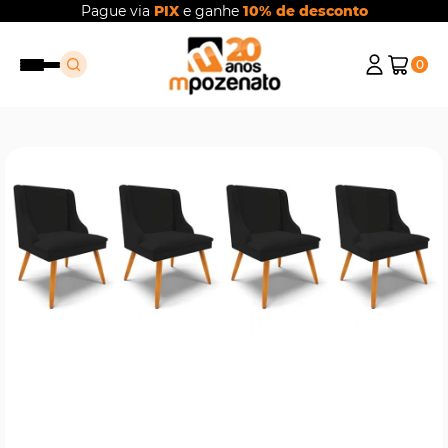
Pague via
PIX
e ganhe
10% de desconto
0