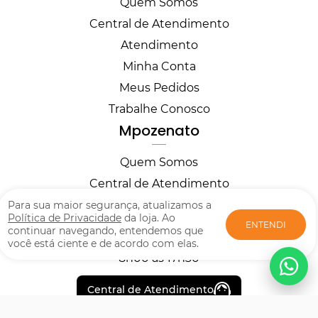
Quem Somos
Central de Atendimento
Atendimento
Minha Conta
Meus Pedidos
Trabalhe Conosco
Mpozenato
Quem Somos
Central de Atendimento
Horários
Para sua maior segurança, atualizamos a
Política de Privacidade
da loja. Ao
ENTENDI
continuar navegando, entendemos que
você está ciente e de acordo com elas.
Segunda à Sexta
8h00 às 17h30
Central de Atendimento
Formas de pagamento