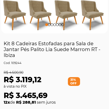
Kit 8 Cadeiras Estofadas para Sala de
Jantar Pés Palito Lia Suede Marrom RT -
Ibiza
109244
R$ 4.500,90
R$ 3.119,12
31%
OFF
R$ 3.465,69
12x
de
R$ 288,81
sem juros