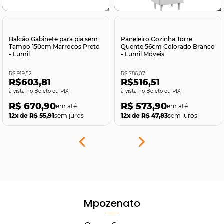
Comprar
Comprar
Balcão Gabinete para pia sem
Paneleiro Cozinha Torre
Tampo 150cm Marrocos Preto
Quente 56cm Colorado Branco
- Lumil
- Lumil Móveis
R$ 919,52
R$ 786,07
R$603,81
R$516,51
no Boleto ou PIX
no Boleto ou PIX
R$ 670,90
R$ 573,90
12x de R$ 55,91
sem juros
12x de R$ 47,83
sem juros
Mpozenato