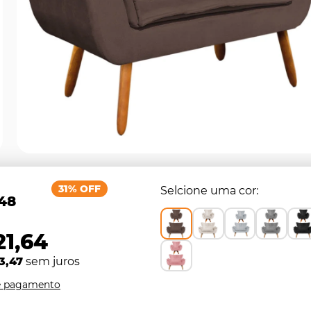
31% OFF
Selcione uma cor
,48
21,64
3,47
sem juros
e pagamento