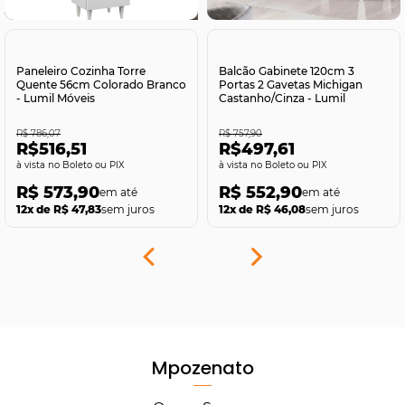
Comprar
Comprar
Paneleiro Cozinha Torre
Balcão Gabinete 120cm 3
Quente 56cm Colorado Branco
Portas 2 Gavetas Michigan
- Lumil Móveis
Castanho/Cinza - Lumil
R$ 786,07
R$ 757,90
R$516,51
R$497,61
no Boleto ou PIX
no Boleto ou PIX
R$ 573,90
R$ 552,90
12x de R$ 47,83
sem juros
12x de R$ 46,08
sem juros
Mpozenato