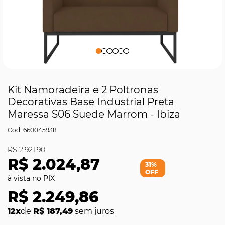
Kit Namoradeira e 2 Poltronas
Decorativas Base Industrial Preta
Maressa S06 Suede Marrom - Ibiza
660045938
R$ 2.921,90
R$ 2.024,87
31%
OFF
R$ 2.249,86
12x
de
R$ 187,49
sem juros