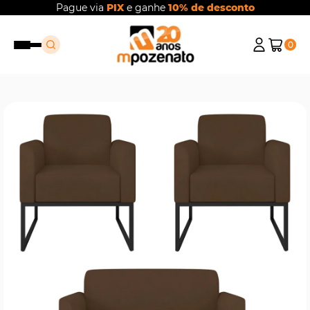
Pague via
PIX
e ganhe
10% de desconto
0