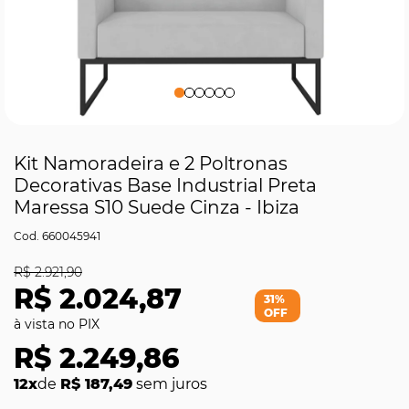
Kit Namoradeira e 2 Poltronas
Decorativas Base Industrial Preta
Maressa S10 Suede Cinza - Ibiza
660045941
R$ 2.921,90
R$ 2.024,87
31%
OFF
R$ 2.249,86
12x
de
R$ 187,49
sem juros