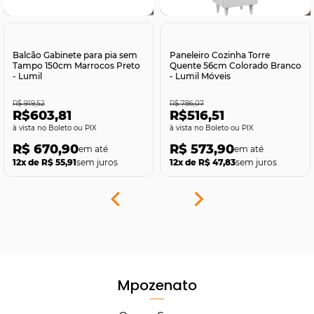
Comprar
Comprar
Balcão Gabinete para pia sem
Paneleiro Cozinha Torre
Tampo 150cm Marrocos Preto
Quente 56cm Colorado Branco
- Lumil
- Lumil Móveis
R$ 919,52
R$ 786,07
R$603,81
R$516,51
no Boleto ou PIX
no Boleto ou PIX
R$ 670,90
R$ 573,90
12x de R$ 55,91
sem juros
12x de R$ 47,83
sem juros
Mpozenato