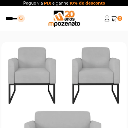
Pague via
PIX
e ganhe
10% de desconto
0