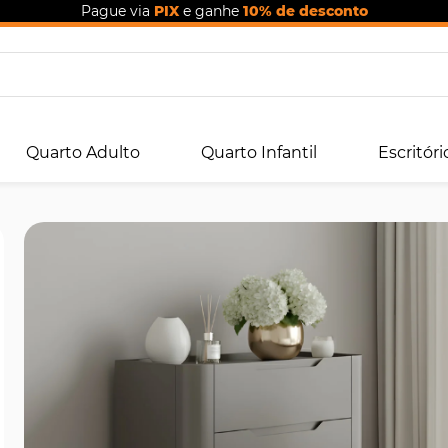
Pague via
PIX
e ganhe
10% de desconto
Quarto Adulto
Quarto Infantil
Escritóri