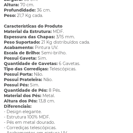
Altura:
70 cm.
Profundidade:
36 cm.
Peso:
21,7 Kg cada.
Características do Produto
Material da Estrutura:
MDF.
Espessura das Chapas:
3/15 mm.
Peso Suportado:
21 Kg distribuídos cada.
Acabamento:
Pintura UV.
Escala de Brilho:
Semi-brilho.
Possui Gaveta:
Sim.
Quantidade de Gavetas:
6 Gavetas.
Tipo das Corrediças:
Telescópicas.
Possui Porta:
Não.
Possui Prateleira:
Não.
Possui Pés:
Sim.
Quantidade de Pés:
8 Pés.
Material dos Pés:
Metal.
Altura dos Pés:
13,8 cm.
Diferenciais:
- Design elegante.
- Estrutura 100% MDF.
- Pés em metal dourado.
- Corrediças telescópicas.