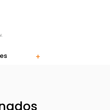
l.
tes
onados