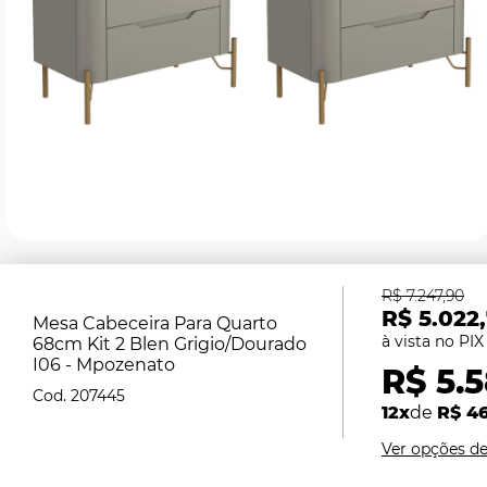
R$ 7.247,90
R$ 5.022
Mesa Cabeceira Para Quarto
68cm Kit 2 Blen Grigio/Dourado
I06 - Mpozenato
R$ 5.
207445
12x
de
R$ 4
Ver opções d