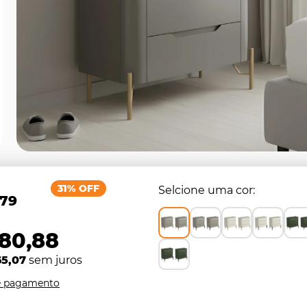
31% OFF
Selcione uma cor
,79
580,88
65,07
sem juros
e pagamento