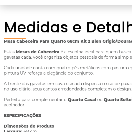
Medidas e Detal
Mesa Cabeceira Para Quarto 68cm Kit 2 Blen Grigio/Doura
Estas
Mesas de Cabeceira
é a escolha ideal para quem busca
gavetas cada, você organiza objetos pessoais de forma simples
Cada unidade conta com quatro pés metálicos com pintura epó
pintura UV reforça a elegância do conjunto.
A frente das gavetas em cava usinada dispensa o uso de puxad
no uso diário, seus cantos arredondados completam o design.
Perfeito para complementar o
Quarto Casal
ou
Quarto Solte
acolhedor.
ESPECIFICAÇÕES
Dimensões do Produto
Largura:
68 cm.