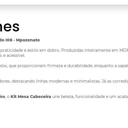
hes
do I06 - Mpozenato
 praticidade e estilo em dobro. Produzidas inteiramente em MDF
 e acessível.
xi, que proporcionam firmeza e durabilidade, enquanto a sapat
ores, destacando linhas modernas e minimalistas. Já as corredi
iro
, o
Kit Mesa Cabeceira
une beleza, funcionalidade e um aca