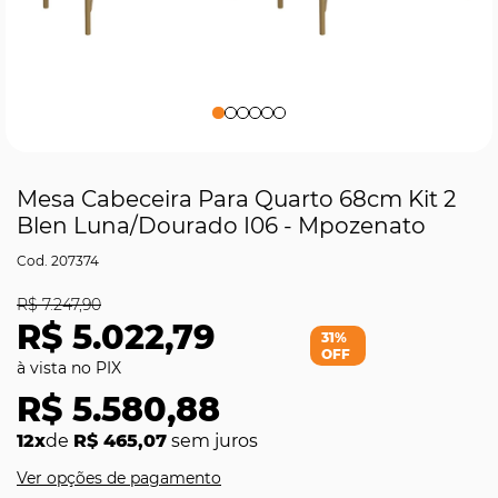
Mesa Cabeceira Para Quarto 68cm Kit 2
Blen Luna/Dourado I06 - Mpozenato
207374
R$ 7.247,90
R$ 5.022,79
31%
OFF
R$ 5.580,88
12x
de
R$ 465,07
sem juros
Ver opções de pagamento