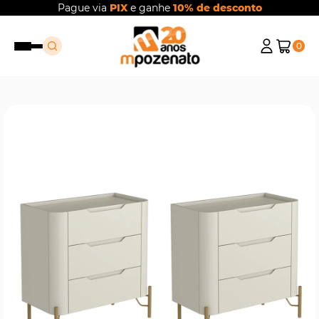
Pague via
PIX
e ganhe
10% de desconto
0