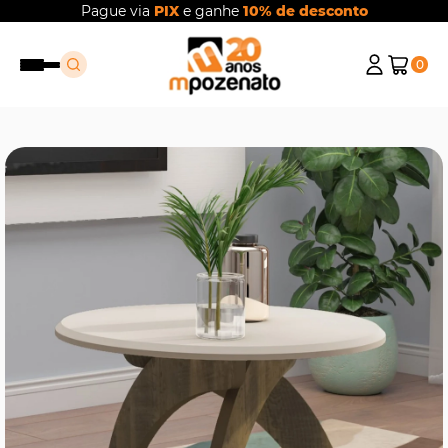
Pague via
PIX
e ganhe
10% de desconto
0