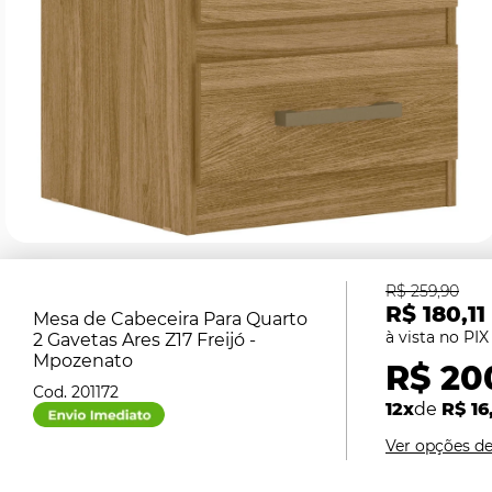
R$ 259,90
R$ 180,11
Mesa de Cabeceira Para Quarto
2 Gavetas Ares Z17 Freijó -
Mpozenato
R$ 20
201172
12x
de
R$ 16
Ver opções d