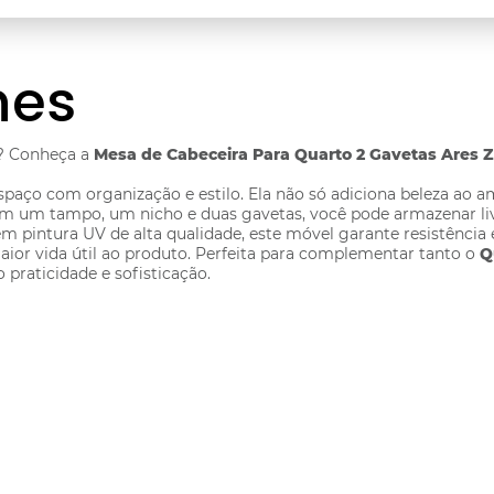
hes
o? Conheça a
Mesa de Cabeceira Para Quarto 2 Gavetas Ares Z1
 espaço com organização e estilo. Ela não só adiciona beleza a
om um tampo, um nicho e duas gavetas, você pode armazenar livr
pintura UV de alta qualidade, este móvel garante resistência 
or vida útil ao produto. Perfeita para complementar tanto o
Q
praticidade e sofisticação.