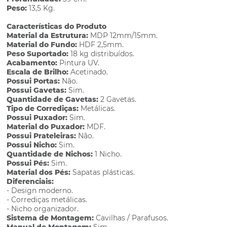
Peso:
13,5 Kg.
Características do Produto
Material da Estrutura:
MDP 12mm/15mm.
Material do Fundo:
HDF 2,5mm.
Peso Suportado:
18 kg distribuídos.
Acabamento:
Pintura UV.
Escala de Brilho:
Acetinado.
Possui Portas:
Não.
Possui Gavetas:
Sim.
Quantidade de Gavetas:
2 Gavetas.
Tipo de Corrediças:
Metálicas.
Possui Puxador:
Sim.
Material do Puxador:
MDF.
Possui Prateleiras:
Não.
Possui Nicho:
Sim.
Quantidade de Nichos:
1 Nicho.
Possui Pés:
Sim.
Material dos Pés:
Sapatas plásticas.
Diferenciais:
- Design moderno.
- Corrediças metálicas.
- Nicho organizador.
Sistema de Montagem:
Cavilhas / Parafusos.