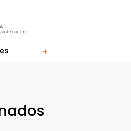
l.
ente neutro.
tes
onados