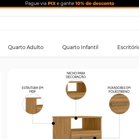
Pague via
PIX
e ganhe
10% de desconto
Quarto Adulto
Quarto Infantil
Escritóri