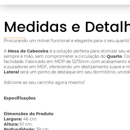
Medidas e Detal
Procurando um móvel funcional e elegante para o seu quart
A
Mesa de Cabeceira
é a solução perfeita para otimizar seu
sempre à mão, sem comprometer a circulação do
Quarto
. C
facilidade. Fabricado em MDP de 12/15mm com acabamento em 
e puxadores em MDF, oferecendo um deslizamento suave e mai
Lateral
será um ponto de destaque em seu dormitório, unindo 
Adicione ao seu carrinho agora mesmo!
Especificações
Dimensões do Produto
Largura:
46 cm.
Altura:
61 cm.
Profundidade:
39 cm.