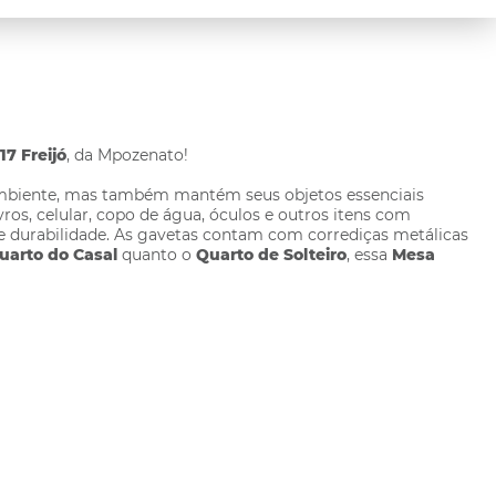
7 Freijó
, da Mpozenato!
o ambiente, mas também mantém seus objetos essenciais
os, celular, copo de água, óculos e outros itens com
e durabilidade. As gavetas contam com corrediças metálicas
uarto do Casal
quanto o
Quarto de Solteiro
, essa
Mesa