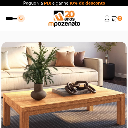
Pague via
PIX
e ganhe
10% de desconto
0