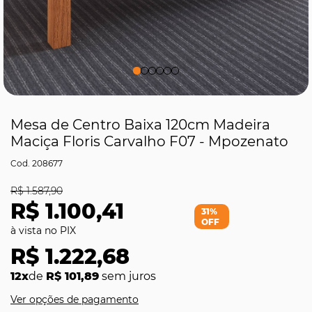
Mesa de Centro Baixa 120cm Madeira
Maciça Floris Carvalho F07 - Mpozenato
208677
R$ 1.587,90
R$ 1.100,41
31%
OFF
R$ 1.222,68
12x
de
R$ 101,89
sem juros
Ver opções de pagamento