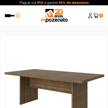
Pague via
PIX
e ganhe
10% de desconto
0