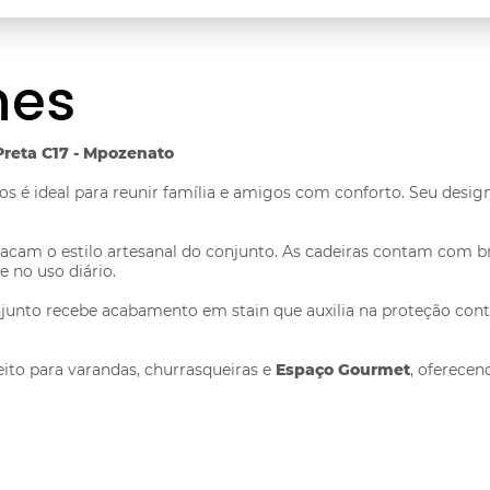
hes
Preta C17 - Mpozenato
os é ideal para reunir família e amigos com conforto. Seu desig
cam o estilo artesanal do conjunto. As cadeiras contam com b
 no uso diário.
njunto recebe acabamento em stain que auxilia na proteção con
eito para varandas, churrasqueiras e
Espaço Gourmet
, oferece