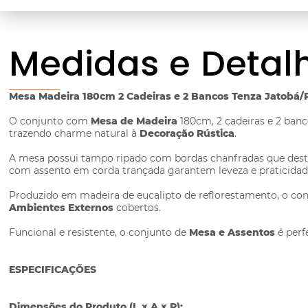
Medidas e Detal
Mesa Madeira 180cm 2 Cadeiras e 2 Bancos Tenza Jatobá/
O conjunto com
Mesa de Madeira
180cm, 2 cadeiras e 2 banc
trazendo charme natural à
Decoração Rústica
.
A mesa possui tampo ripado com bordas chanfradas que desta
com assento em corda trançada garantem leveza e praticidade
Produzido em madeira de eucalipto de reflorestamento, o co
Ambientes Externos
cobertos.
Funcional e resistente, o conjunto de
Mesa e Assentos
é perf
ESPECIFICAÇÕES
Dimensões do Produto (L x A x P):