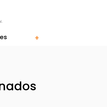
l.
tes
onados