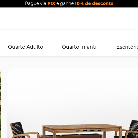
Pague via
PIX
e ganhe
10% de desconto
Quarto Adulto
Quarto Infantil
Escritóri