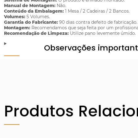
Sistema de Montagem:
O produto é enviado montado.
Manual de Montagem:
Não.
Conteúdo da Embalagem:
1 Mesa / 2 Cadeiras / 2 Bancos.
Volumes:
5 Volumes.
Garantia do Fabricante:
90 dias contra defeito de fabricação.
Montagem:
Recomendamos que seja feita por um profissiona
Recomendação de Limpeza:
Utilize pano levemente úmido.
Observações importan
Produtos Relaci