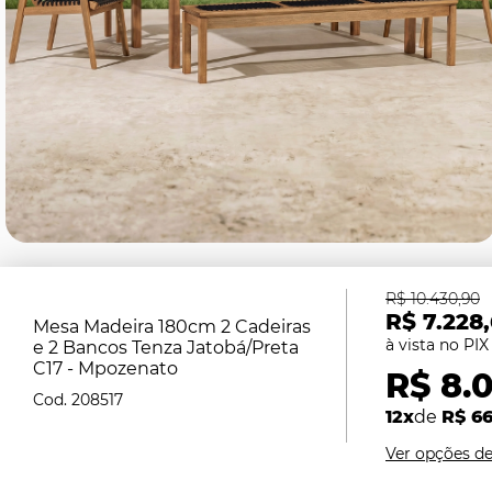
R$ 10.430,90
R$ 7.228,
Mesa Madeira 180cm 2 Cadeiras
e 2 Bancos Tenza Jatobá/Preta
C17 - Mpozenato
R$ 8.0
208517
12x
de
R$ 66
Ver opções d