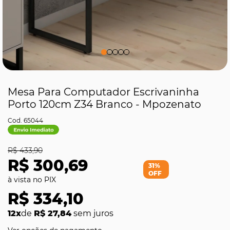
Mesa Para Computador Escrivaninha
Porto 120cm Z34 Branco - Mpozenato
65044
R$ 433,90
R$ 300,69
31%
OFF
R$ 334,10
12x
de
R$ 27,84
sem juros