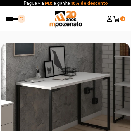
Pague via
PIX
e ganhe
10% de desconto
0