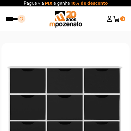
Pague via
PIX
e ganhe
10% de desconto
0