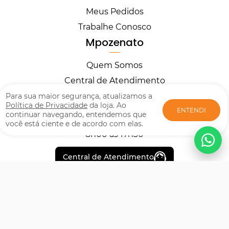
Meus Pedidos
Trabalhe Conosco
Mpozenato
Quem Somos
Central de Atendimento
Horários
Para sua maior segurança, atualizamos a
Política de Privacidade
da loja. Ao
ENTENDI
continuar navegando, entendemos que
você está ciente e de acordo com elas.
Segunda à Sexta
8h00 às 17h30
Central de Atendimento
Formas de pagamento