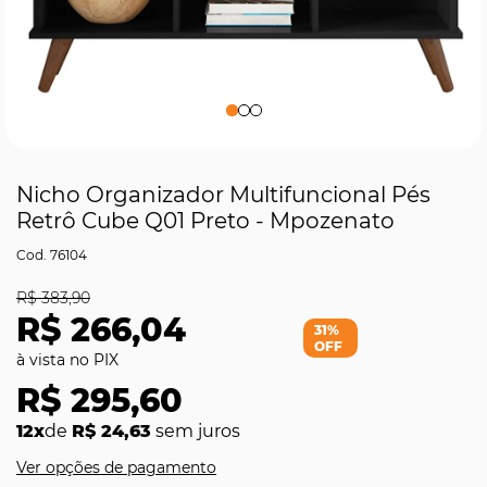
Nicho Organizador Multifuncional Pés
Retrô Cube Q01 Preto - Mpozenato
76104
R$ 383,90
R$ 266,04
31%
OFF
R$ 295,60
12x
de
R$ 24,63
sem juros
Ver opções de pagamento