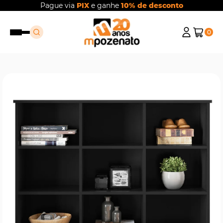
Pague via
PIX
e ganhe
10% de desconto
0