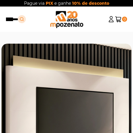
Pague via
PIX
e ganhe
10% de desconto
0