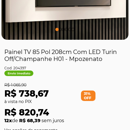
Painel TV 85 Pol 208cm Com LED Turin
Off/Champanhe H01 - Mpozenato
204397
R$ 1.065,90
R$ 738,67
31%
OFF
R$ 820,74
12x
de
R$ 68,39
sem juros