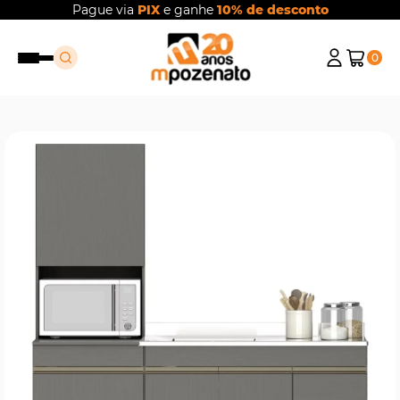
Pague via
PIX
e ganhe
10% de desconto
0