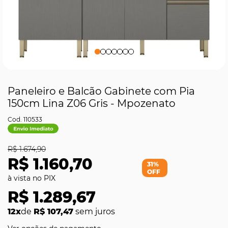
Paneleiro e Balcão Gabinete com Pia
150cm Lina Z06 Gris - Mpozenato
110533
R$ 1.674,90
R$ 1.160,70
31%
OFF
R$ 1.289,67
12x
de
R$ 107,47
sem juros