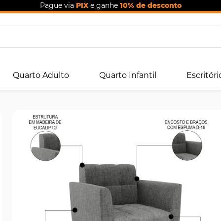
Pague via
PIX
e ganhe
10% de desconto
Quarto Adulto
Quarto Infantil
Escritóri