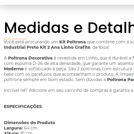
Medidas e Detal
Você está procurando um
Kit Poltrona
que combine com a s
Industrial Preto Kit 2 Ana Linho Grafite
, da Ibiza!
A
Poltrona Decorativa
é revestida em Linho, que é durável e 
com espuma D-26 de alta densidade, que garante um assento f
Moderno
e sofisticado à peça. São 2 poltronas com estrutura
base com os parafusos que acompanham o produto. A limpeza 
poltrona sempre em bom estado. Sem dúvidas a
Poltrona Pa
Incrível né? Adicione em seu carrinho de compras e garanta 
ESPECIFICAÇÕES
Dimensões do Produto
Largura:
64 cm.
Altura:
81 cm.