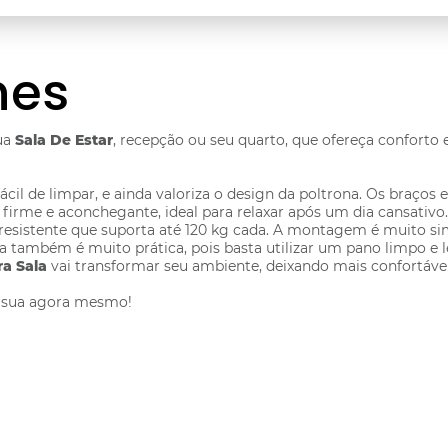
hes
ua
Sala De Estar
, recepção ou seu quarto, que ofereça conforto 
fácil de limpar, e ainda valoriza o design da poltrona. Os braços
irme e aconchegante, ideal para relaxar após um dia cansativo.
 resistente que suporta até 120 kg cada. A montagem é muito sim
também é muito prática, pois basta utilizar um pano limpo e 
ra Sala
vai transformar seu ambiente, deixando mais confortável 
a sua agora mesmo!