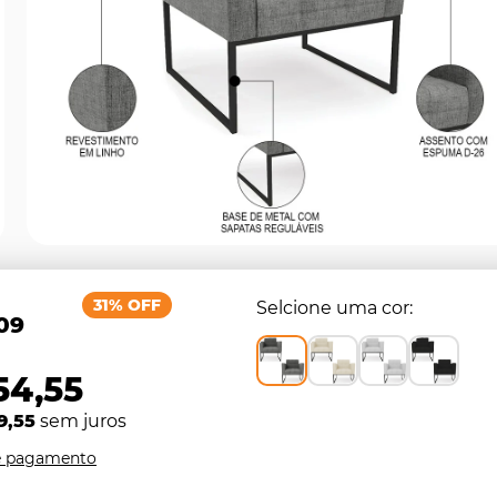
31% OFF
Selcione uma cor
,09
54,55
9,55
sem juros
e pagamento