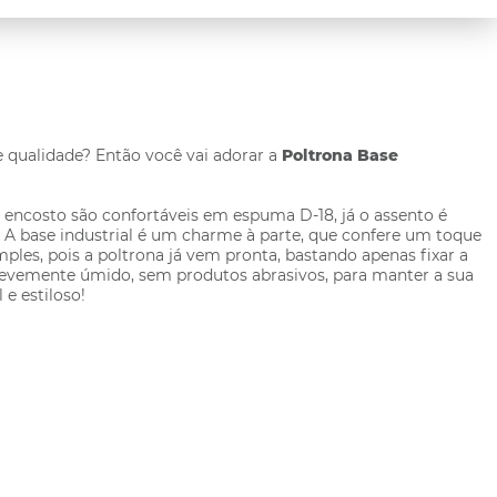
e qualidade? Então você vai adorar a
Poltrona Base
 e encosto são confortáveis em espuma D-18, já o assento é
 A base industrial é um charme à parte, que confere um toque
ples, pois a poltrona já vem pronta, bastando apenas fixar a
levemente úmido, sem produtos abrasivos, para manter a sua
e estiloso!