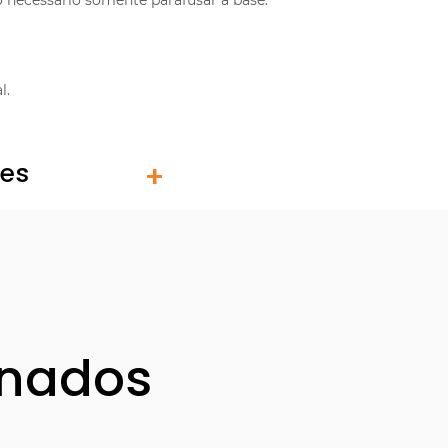
necessário somente parafusar a base.
l.
tes
onados