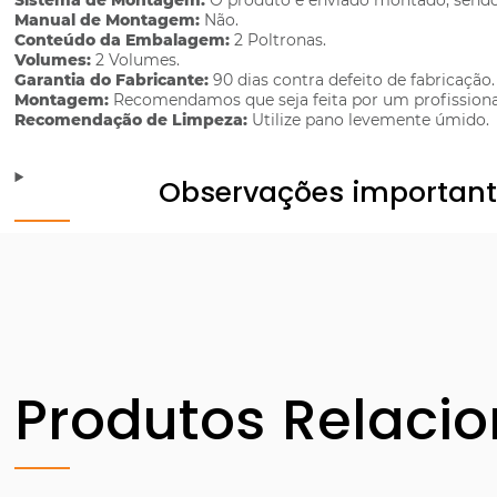
Sistema de Montagem:
O produto é enviado montado, sendo 
Manual de Montagem:
Não.
Conteúdo da Embalagem:
2 Poltronas.
Volumes:
2 Volumes.
Garantia do Fabricante:
90 dias contra defeito de fabricação.
Montagem:
Recomendamos que seja feita por um profissiona
Recomendação de Limpeza:
Utilize pano levemente úmido.
Observações importan
Produtos Relaci