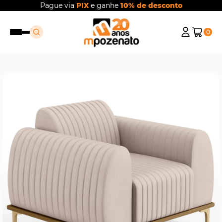
Pague via
PIX
e ganhe
10% de desconto
0