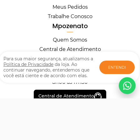
Meus Pedidos
Trabalhe Conosco
Mpozenato
Quem Somos
Central de Atendimento
Horários
Para sua maior segurança, atualizamos a
Política de Privacidade
da loja. Ao
ENTENDI
continuar navegando, entendemos que
você está ciente e de acordo com elas.
Segunda à Sexta
8h00 às 17h30
Central de Atendimento
Formas de pagamento