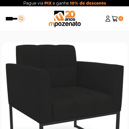
Pague via
PIX
e ganhe
10% de desconto
0