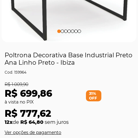
Poltrona Decorativa Base Industrial Preto
Ana Linho Preto - Ibiza
159964
R$ 1.009,90
R$ 699,86
31%
OFF
R$ 777,62
12x
de
R$ 64,80
sem juros
Ver opções de pagamento