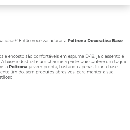
ualidade? Então você vai adorar a
Poltrona Decorativa Base
aços e encosto são confortáveis em espuma D-18, já o assento é
 A base industrial é um charme à parte, que confere um toque
ois a
Poltrona
já vem pronta, bastando apenas fixar a base
ente úmido, sem produtos abrasivos, para manter a sua
tiloso!