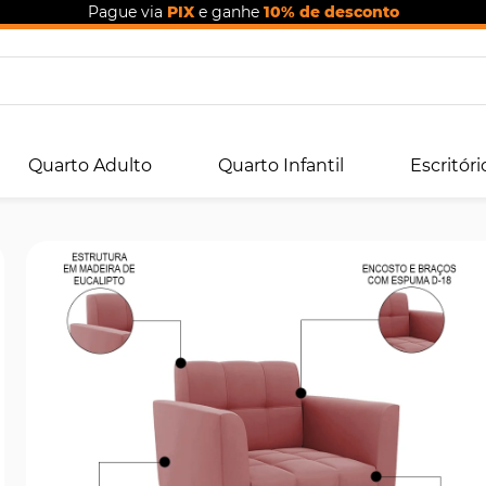
Pague via
PIX
e ganhe
10% de desconto
Quarto Adulto
Quarto Infantil
Escritóri