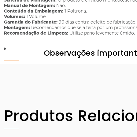
Sistema de Montagem:
O produto é enviado montado, sendo 
Manual de Montagem:
Não.
Conteúdo da Embalagem:
1 Poltrona.
Volumes:
1 Volume.
Garantia do Fabricante:
90 dias contra defeito de fabricação.
Montagem:
Recomendamos que seja feita por um profissiona
Recomendação de Limpeza:
Utilize pano levemente úmido.
Observações importan
Produtos Relaci