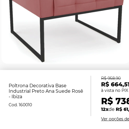
R$ 958,90
R$ 664,5
Poltrona Decorativa Base
Industrial Preto Ana Suede Rosê
- Ibiza
R$ 73
160010
12x
de
R$ 61
Ver opções d