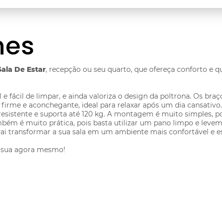
hes
Sala De Estar
, recepção ou seu quarto, que ofereça conforto e q
 e fácil de limpar, e ainda valoriza o design da poltrona. Os br
irme e aconchegante, ideal para relaxar após um dia cansativo.
resistente e suporta até 120 kg. A montagem é muito simples, p
m é muito prática, pois basta utilizar um pano limpo e levem
 transformar a sua sala em um ambiente mais confortável e es
a sua agora mesmo!