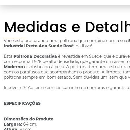
Medidas e Detal
Você está procurando uma poltrona que combine com a sua
Industrial Preto Ana Suede Rosê
, da Ibiza!
Esta
Poltrona Decorativa
é revestida em Suede, que é durável
com espuma D-26 de alta densidade, que garante um assento f
Moderno
e sofisticado à peça. A poltrona tem uma estrutura 
com os parafusos que acompanham o produto. A limpeza també
poltrona sempre em bom estado. Sem dúvidas um item que vai
Incrível né? Adicione em seu carrinho de compras e garanta 
ESPECIFICAÇÕES
Dimensões do Produto
Largura:
64 cm.
Altura:
81 cm.