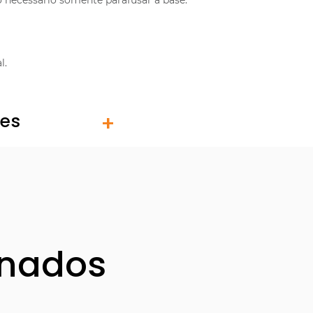
necessário somente parafusar a base.
l.
tes
onados