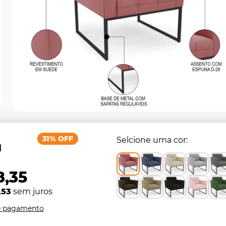
31% OFF
Selcione uma cor
1
8,35
,53
sem juros
e pagamento