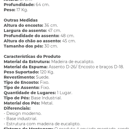
Profundidade:
64 cm.
Peso:
17 Kg.
Outras Medidas
Altura do encosto:
36 cm.
Largura do assento:
47 cm.
Profundidade do assento:
48 cm.
Altura do chão ao assento:
45 cm.
Tamanho dos pés:
30 cm.
Características do Produto
Material da Estrutura:
Madeira de eucalipto.
Material da Espuma:
Assento D-26/ Encosto e braços D-18.
Peso Suportado:
120 Kg.
Revestimento:
Suede.
Tipo de Encosto:
Fixo.
Tipo de Assento:
Fixo.
Quantidade de Lugares:
1 Lugar.
Tipo de Pés:
Base Industrial.
Material dos Pés:
Metal.
Diferenciais:
- Design moderno.
- Base industrial.
- Estrutura com madeira de eucalipto.