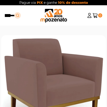
Pague via
PIX
e ganhe
10% de desconto
0