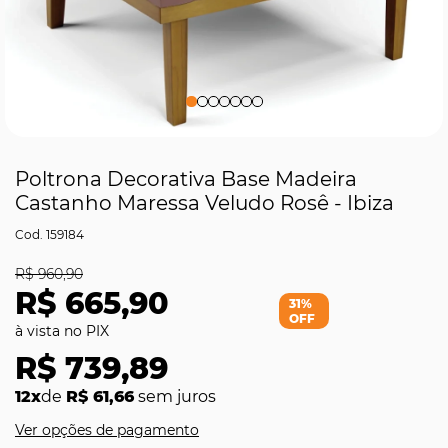
Poltrona Decorativa Base Madeira
Castanho Maressa Veludo Rosê - Ibiza
159184
R$ 960,90
R$ 665,90
31%
OFF
R$ 739,89
12x
de
R$ 61,66
sem juros
Ver opções de pagamento