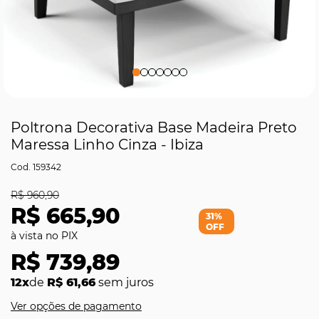
Poltrona Decorativa Base Madeira Preto
Maressa Linho Cinza - Ibiza
159342
R$ 960,90
R$ 665,90
31%
OFF
R$ 739,89
12x
de
R$ 61,66
sem juros
Ver opções de pagamento