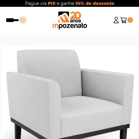
Pague via
PIX
e ganhe
10% de desconto
0