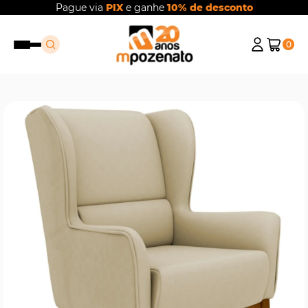
Pague via
PIX
e ganhe
10% de desconto
0