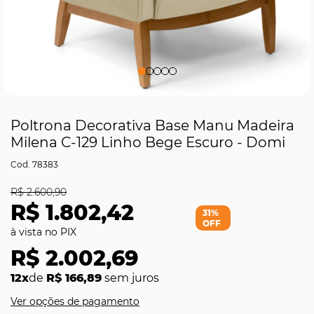
Poltrona Decorativa Base Manu Madeira
Milena C-129 Linho Bege Escuro - Domi
78383
R$ 2.600,90
R$ 1.802,42
31%
OFF
R$ 2.002,69
12x
de
R$ 166,89
sem juros
Ver opções de pagamento