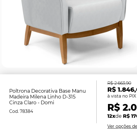
R$ 2.663,90
R$ 1.846
Poltrona Decorativa Base Manu
Madeira Milena Linho D-315
Cinza Claro - Domi
R$ 2.0
78384
12x
de
R$ 17
Ver opções d