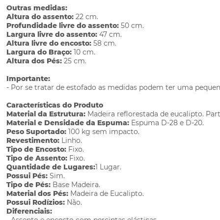
Outras medidas:
Altura do assento:
22 cm.
Profundidade livre do assento:
50 cm.
Largura livre do assento:
47 cm.
Altura livre do encosto:
58 cm.
Largura do Braço:
10 cm.
Altura dos Pés:
25 cm.
Importante:
- Por se tratar de estofado as medidas podem ter uma pequen
Características do Produto
Material da Estrutura:
Madeira reflorestada de eucalipto. P
Material e Densidade da Espuma:
Espuma D-28 e D-20.
Peso Suportado:
100 kg sem impacto.
Revestimento:
Linho.
Tipo de Encosto:
Fixo.
Tipo de Assento:
Fixo.
Quantidade de Lugares:
1 Lugar.
Possui Pés:
Sim.
Tipo de Pés:
Base Madeira.
Material dos Pés:
Madeira de Eucalipto.
Possui Rodízios:
Não.
Diferenciais: