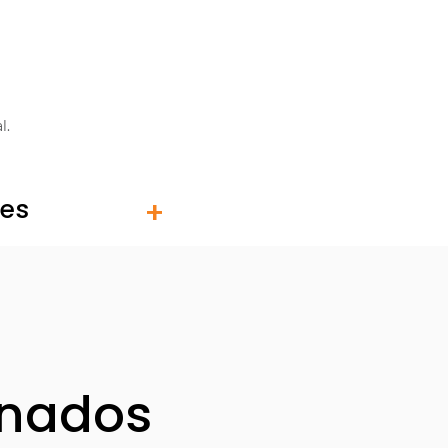
l.
tes
onados