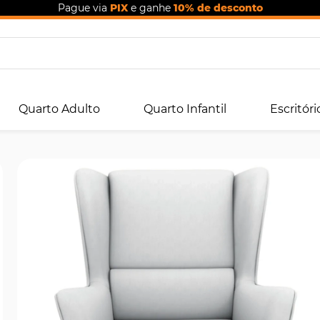
Pague via
PIX
e ganhe
10% de desconto
Quarto Adulto
Quarto Infantil
Escritóri