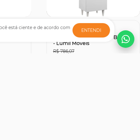
Comprar
ocê está ciente e de acordo com
ENTENDI
 pia sem
Paneleiro Cozinha Torre
Quente 56cm Colorado Branco
- Lumil Móveis
R$ 786,07
R$516,51
27% OFF
29% OFF
no Boleto ou PIX
R$ 573,90
s
12x de R$ 47,83
sem juros