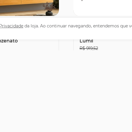
omprar
Comprar
 Privacidade
da loja. Ao continuar navegando, entendemos que v
5 Pol. Suspenso
Balcão Gabinete para
Portas Lila Cinamomo
Tampo 150cm Marrocos Preto -
Mpozenato
Lumil
R$ 919,52
01
R$603,81
27% OFF
leto ou PIX
no Boleto ou PIX
,90
R$ 670,90
40,74
sem juros
12x de R$ 55,91
sem juro