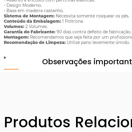
- Assento e encosto com percintas elásticas.
- Design Moderno.
- Base em madeira castanho.
Sistema de Montagem:
Necessita somente rosquear os pés.
Conteúdo da Embalagem:
1 Poltrona.
Volumes:
2 Volumes.
Garantia do Fabricante:
90 dias contra defeito de fabricação.
Montagem:
Recomendamos que seja feita por um profissiona
Recomendação de Limpeza:
Utilize pano levemente úmido.
Observações importan
Produtos Relaci