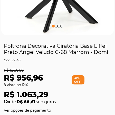
Poltrona Decorativa Giratória Base Eiffel
Preto Angel Veludo C-68 Marrom - Domi
77140
R$ 1.380,90
R$ 956,96
31%
OFF
R$ 1.063,29
12x
de
R$ 88,61
sem juros
Ver opções de pagamento