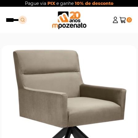
Pague via
PIX
e ganhe
10% de desconto
0