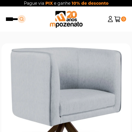
Pague via
PIX
e ganhe
10% de desconto
0