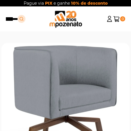
Pague via
PIX
e ganhe
10% de desconto
0