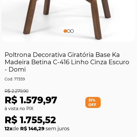
Poltrona Decorativa Giratória Base Ka
Madeira Betina C-416 Linho Cinza Escuro
- Domi
77359
R$ 2.279,90
R$ 1.579,97
31%
OFF
R$ 1.755,52
12x
de
R$ 146,29
sem juros