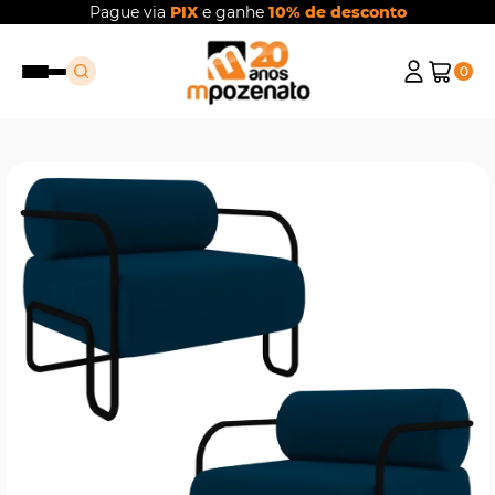
Pague via
PIX
e ganhe
10% de desconto
0