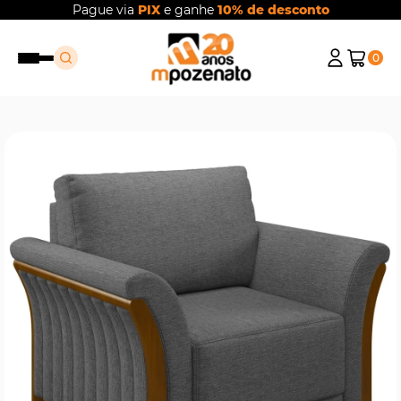
Pague via
PIX
e ganhe
10% de desconto
0