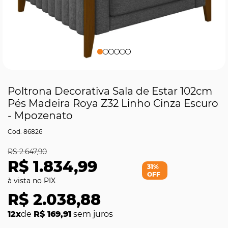
Poltrona Decorativa Sala de Estar 102cm
Pés Madeira Roya Z32 Linho Cinza Escuro
- Mpozenato
86826
R$ 2.647,90
R$ 1.834,99
31%
OFF
R$ 2.038,88
12x
de
R$ 169,91
sem juros