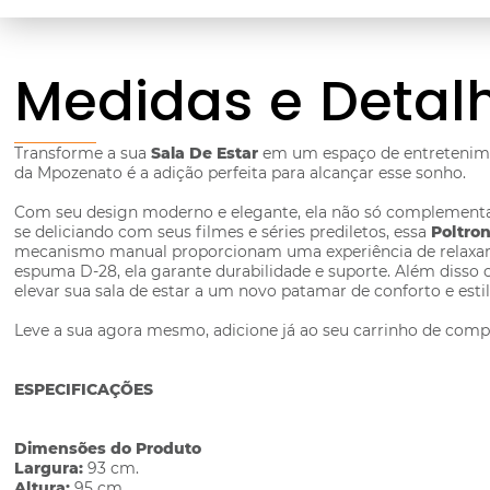
Medidas e Detal
Transforme a sua
Sala De Estar
em um espaço de entretenime
da Mpozenato é a adição perfeita para alcançar esse sonho.
Com seu design moderno e elegante, ela não só complementa
se deliciando com seus filmes e séries prediletos, essa
Poltron
mecanismo manual proporcionam uma experiência de relaxament
espuma D-28, ela garante durabilidade e suporte. Além disso 
elevar sua sala de estar a um novo patamar de conforto e est
Leve a sua agora mesmo, adicione já ao seu carrinho de comp
ESPECIFICAÇÕES
Dimensões do Produto
Largura:
93 cm.
Altura:
95 cm.