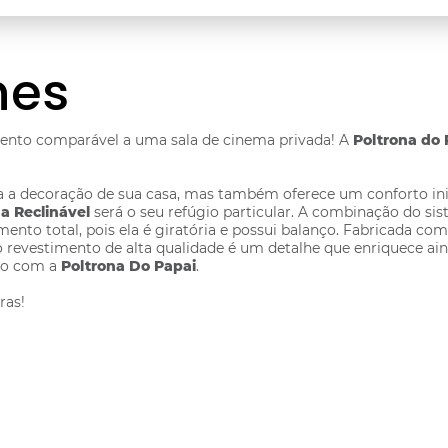
hes
nto comparável a uma sala de cinema privada! A
Poltrona do 
 a decoração de sua casa, mas também oferece um conforto ini
a Reclinável
será o seu refúgio particular. A combinação do si
o total, pois ela é giratória e possui balanço. Fabricada com 
o revestimento de alta qualidade é um detalhe que enriquece ain
ilo com a
Poltrona Do Papai
.
ras!