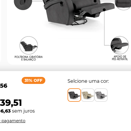
31% OFF
Selcione uma cor
,56
39,51
86,63
sem juros
e pagamento