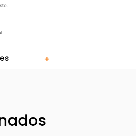
sto.
l.
tes
onados