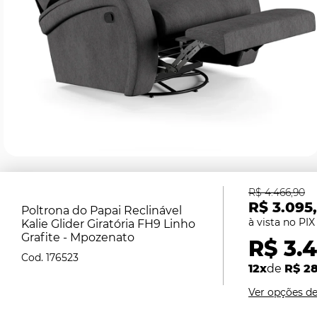
R$ 4.466,90
R$ 3.095
Poltrona do Papai Reclinável
Kalie Glider Giratória FH9 Linho
Grafite - Mpozenato
R$ 3.4
176523
12x
de
R$ 2
Ver opções d