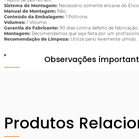
- Apoio de pés retrátil.
Sistema de Montagem:
Necessário somente encaixe do Enco
Manual de Montagem:
Não.
Conteúdo da Embalagem:
1 Poltrona.
Volumes:
1 Volume.
Garantia do Fabricante:
90 dias contra defeito de fabricação.
Montagem:
Recomendamos que seja feita por um profissiona
Recomendação de Limpeza:
Utilize pano levemente úmido.
Observações importan
Produtos Relaci