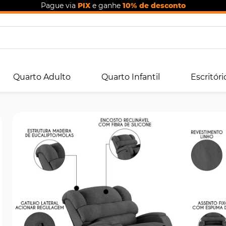
Pague via
PIX
e ganhe
10% de desconto
Quarto Adulto
Quarto Infantil
Escritóri