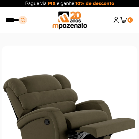
Pague via
PIX
e ganhe
10% de desconto
0