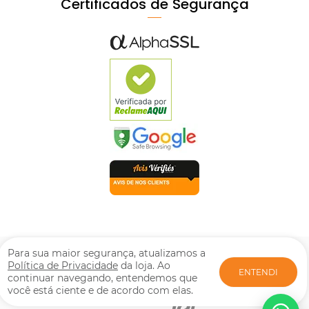
Certificados de Segurança
© Mpozenato Todos os direitos reservados. Proibida reprodução
Para sua maior segurança, atualizamos a
total ou parcial. Preços e estoque sujeito a alterações sem aviso
Política de Privacidade
da loja. Ao
ENTENDI
prévio. M. POZENATO LTDA | CNPJ: 08.417.266/0001-46. Rua:
continuar navegando, entendemos que
Fruxu-Serrano, 717 - Jardim Alto da Boa Vista - Arapongas - PR |
você está ciente e de acordo com elas.
CEP: 86706-761