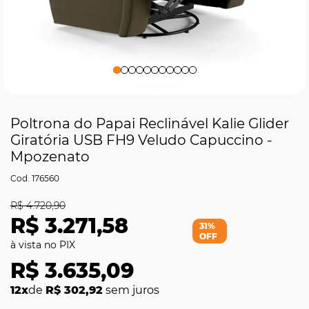
Poltrona do Papai Reclinável Kalie Glider
Giratória USB FH9 Veludo Capuccino -
Mpozenato
176560
R$ 4.720,90
R$ 3.271,58
31%
OFF
R$ 3.635,09
12x
de
R$ 302,92
sem juros