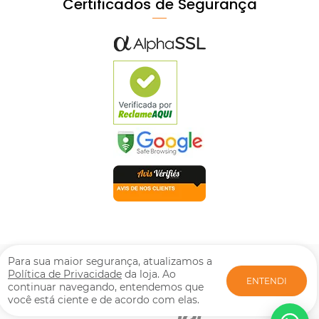
Certificados de Segurança
© Mpozenato Todos os direitos reservados. Proibida reprodução
Para sua maior segurança, atualizamos a
total ou parcial. Preços e estoque sujeito a alterações sem aviso
Política de Privacidade
da loja. Ao
ENTENDI
prévio. M. POZENATO LTDA | CNPJ: 08.417.266/0001-46. Rua:
continuar navegando, entendemos que
Fruxu-Serrano, 717 - Jardim Alto da Boa Vista - Arapongas - PR |
você está ciente e de acordo com elas.
CEP: 86706-761