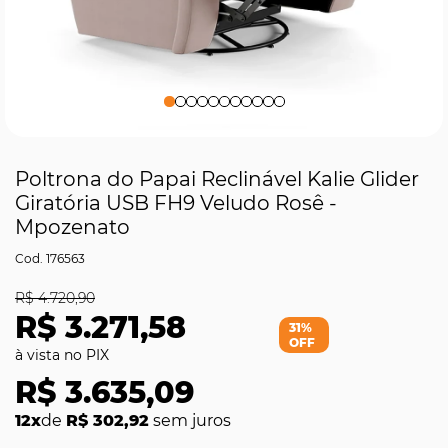
Poltrona do Papai Reclinável Kalie Glider
Giratória USB FH9 Veludo Rosê -
Mpozenato
176563
R$ 4.720,90
R$ 3.271,58
31%
OFF
R$ 3.635,09
12x
de
R$ 302,92
sem juros