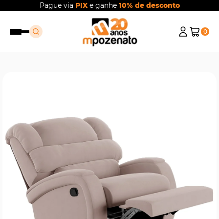
Pague via
PIX
e ganhe
10% de desconto
0