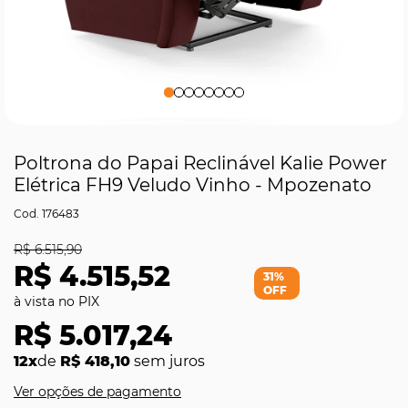
Poltrona do Papai Reclinável Kalie Power
Elétrica FH9 Veludo Vinho - Mpozenato
176483
R$ 6.515,90
R$ 4.515,52
31%
OFF
R$ 5.017,24
12x
de
R$ 418,10
sem juros
Ver opções de pagamento