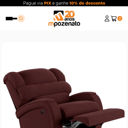
Pague via
PIX
e ganhe
10% de desconto
0