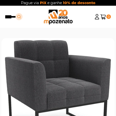
Pague via
PIX
e ganhe
10% de desconto
0