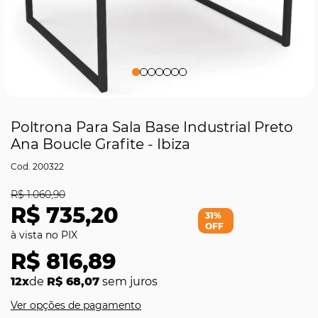
Poltrona Para Sala Base Industrial Preto
Ana Boucle Grafite - Ibiza
200322
R$ 1.060,90
R$ 735,20
31%
OFF
R$ 816,89
12x
de
R$ 68,07
sem juros
Ver opções de pagamento