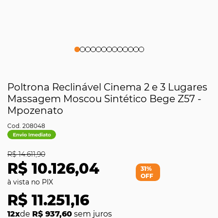
Poltrona Reclinável Cinema 2 e 3 Lugares
Massagem Moscou Sintético Bege Z57 -
Mpozenato
208048
R$ 14.611,90
R$ 10.126,04
31%
OFF
R$ 11.251,16
12x
de
R$ 937,60
sem juros