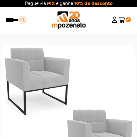
Pague via
PIX
e ganhe
10% de desconto
0