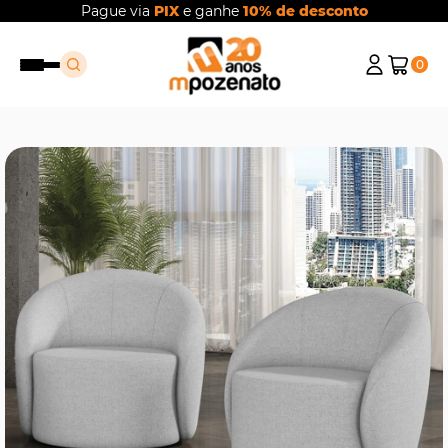
Pague via
PIX
e ganhe
10% de desconto
0