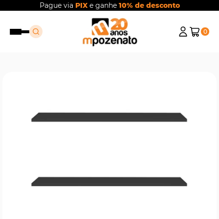
Pague via
PIX
e ganhe
10% de desconto
0