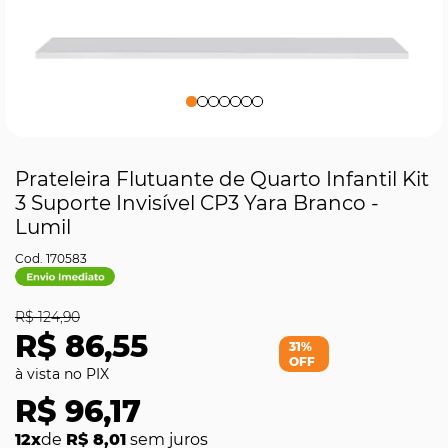
Prateleira Flutuante de Quarto Infantil Kit
3 Suporte Invisível CP3 Yara Branco -
Lumil
170583
R$ 124,90
R$ 86,55
31%
OFF
R$ 96,17
12x
de
R$ 8,01
sem juros