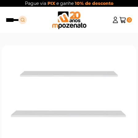
Pague via
PIX
e ganhe
10% de desconto
0