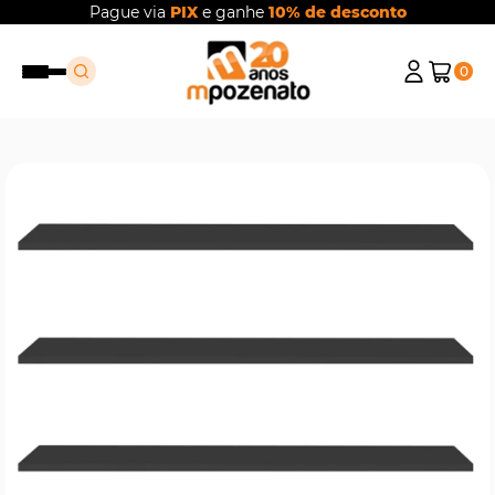
Pague via
PIX
e ganhe
10% de desconto
0