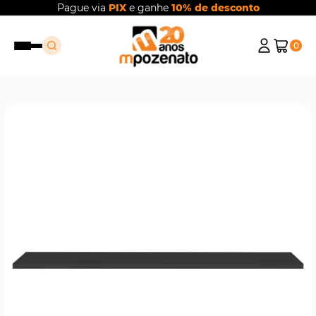
Pague via
PIX
e ganhe
10% de desconto
0