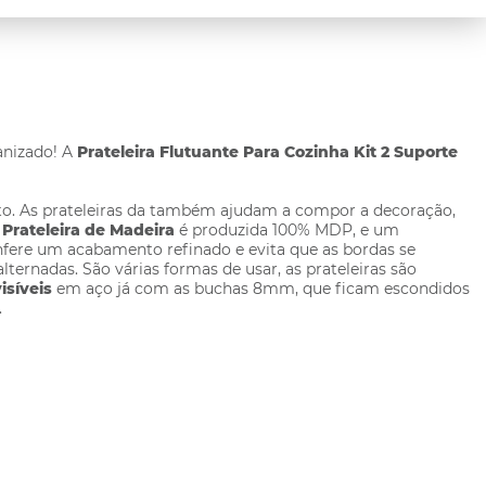
anizado! A
Prateleira Flutuante Para Cozinha Kit 2 Suporte
nto. As prateleiras da também ajudam a compor a decoração,
A
Prateleira de Madeira
é produzida 100% MDP, e um
fere um acabamento refinado e evita que as bordas se
lternadas. São várias formas de usar, as prateleiras são
isíveis
em aço já com as buchas 8mm, que ficam escondidos
.