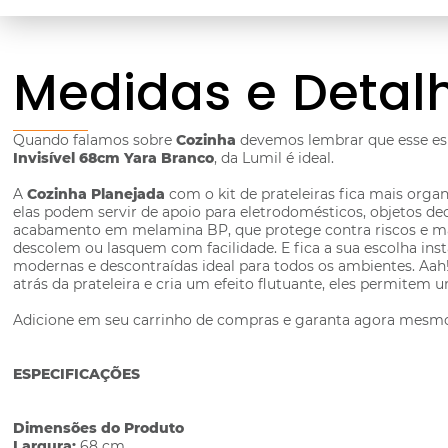
Medidas e Detal
Quando falamos sobre
Cozinha
devemos lembrar que esse esp
Invisível 68cm Yara Branco
, da Lumil é ideal.
A
Cozinha Planejada
com o kit de prateleiras fica mais org
elas podem servir de apoio para eletrodomésticos, objetos deco
acabamento em melamina BP, que protege contra riscos e man
descolem ou lasquem com facilidade. E fica a sua escolha instal
modernas e descontraídas ideal para todos os ambientes. Aah
atrás da prateleira e cria um efeito flutuante, eles permitem 
Adicione em seu carrinho de compras e garanta agora mesm
ESPECIFICAÇÕES
Dimensões do Produto
Largura:
68 cm.