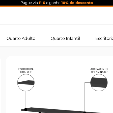
Pague via
PIX
e ganhe
10% de desconto
Quarto Adulto
Quarto Infantil
Escritóri