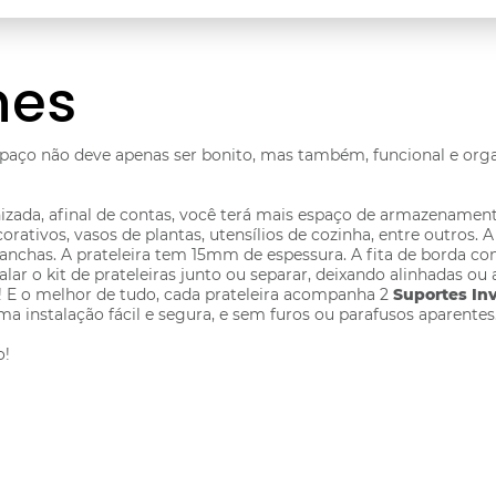
hes
aço não deve apenas ser bonito, mas também, funcional e org
anizada, afinal de contas, você terá mais espaço de armazename
rativos, vasos de plantas, utensílios de cozinha, entre outros. 
chas. A prateleira tem 15mm de espessura. A fita de borda con
ar o kit de prateleiras junto ou separar, deixando alinhadas ou a
! E o melhor de tudo, cada prateleira acompanha 2
Suportes Inv
uma instalação fácil e segura, e sem furos ou parafusos aparentes
o!