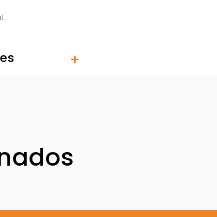
l.
tes
onados