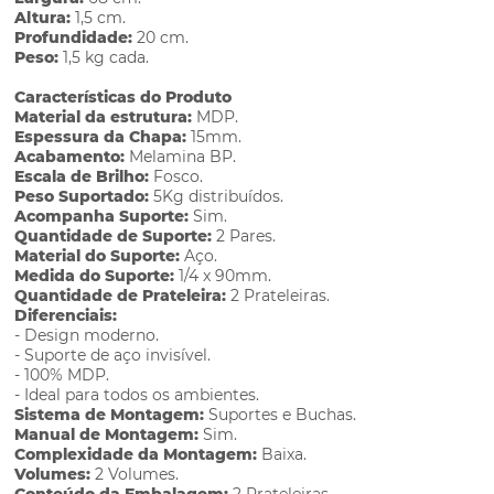
Altura:
1,5 cm.
Profundidade:
20 cm.
Peso:
1,5 kg cada.
Características do Produto
Material da estrutura:
MDP.
Espessura da Chapa:
15mm.
Acabamento:
Melamina BP.
Escala de Brilho:
Fosco.
Peso Suportado:
5Kg distribuídos.
Acompanha Suporte:
Sim.
Quantidade de Suporte:
2 Pares.
Material do Suporte:
Aço.
Medida do Suporte:
1/4 x 90mm.
Quantidade de Prateleira:
2 Prateleiras.
Diferenciais:
- Design moderno.
- Suporte de aço invisível.
- 100% MDP.
- Ideal para todos os ambientes.
Sistema de Montagem:
Suportes e Buchas.
Manual de Montagem:
Sim.
Complexidade da Montagem:
Baixa.
Volumes:
2 Volumes.