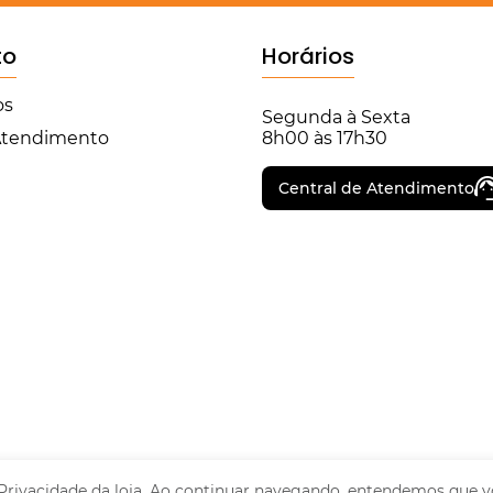
to
Horários
os
Segunda à Sexta
 Atendimento
8h00 às 17h30
Central de Atendimento
 Privacidade
da loja. Ao continuar navegando, entendemos que v