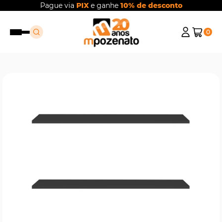
Pague via
PIX
e ganhe
10% de desconto
0