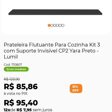
Prateleira Flutuante Para Cozinha Kit 3
com Suporte Invisível CP2 Yara Preto -
Lumil
170807
R$ 123,90
R$ 85,86
31%
OFF
R$ 95,40
12x
de
R$ 7,95
sem juros