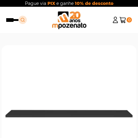
Pague via
PIX
e ganhe
10% de desconto
0