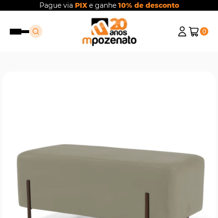
Pague via
PIX
e ganhe
10% de desconto
0