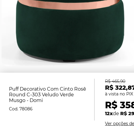
R$ 465,90
R$ 322,8
Puff Decorativo Com Cinto Rosê
Round C-303 Veludo Verde
Musgo - Domi
R$ 35
78086
12x
de
R$ 29
Ver opções d