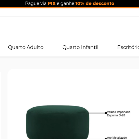
Pague via
PIX
e ganhe
10% de desconto
Quarto Adulto
Quarto Infantil
Escritóri