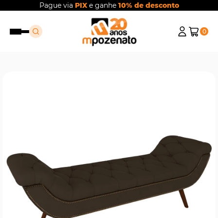
Pague via
PIX
e ganhe
10% de desconto
0