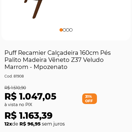
Puff Recamier Calçadeira 160cm Pés
Palito Madeira Vêneto Z37 Veludo
Marrom - Mpozenato
81908
R$ 1.510,90
R$ 1.047,05
31%
OFF
R$ 1.163,39
12x
de
R$ 96,95
sem juros