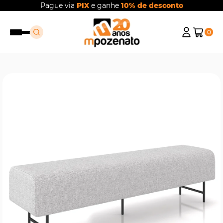
Pague via
PIX
e ganhe
10% de desconto
0