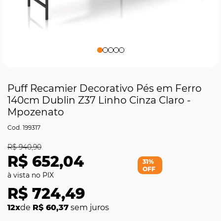
Puff Recamier Decorativo Pés em Ferro
140cm Dublin Z37 Linho Cinza Claro -
Mpozenato
199317
R$ 940,90
R$ 652,04
31%
OFF
R$ 724,49
12x
de
R$ 60,37
sem juros